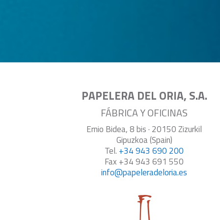
PAPELERA DEL ORIA, S.A.
FÁBRICA Y OFICINAS
Ernio Bidea, 8 bis · 20150 Zizurkil
Gipuzkoa (Spain)
Tel.
+34 943 690 200
Fax +34 943 691 550
info@papeleradeloria.es